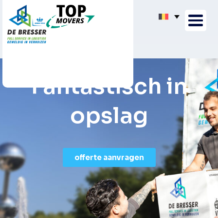
Fantastisch in
o
p
s
l
a
g
offerte aanvragen