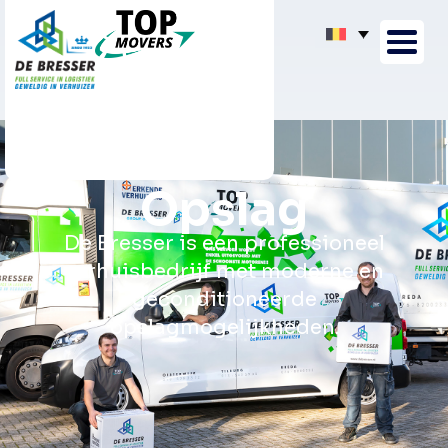
Opslag
De Bresser is een professioneel
verhuisbedrijf met moderne en
geconditioneerde
opslagmogelijkheden.